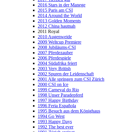
2016
Stars in der Manege
2015
Paris am CSI
2014
Around the World
2013
Golden Moments
2012
China hautnah
2011
Royal
2010
Augenweide
2009
Weltcup Premiere
2008
Jubiläums-CSI
2007
Pferdezauber
2006
Pferdespiele
2004
Südafrika feiert
2003
Very British
2002
Spuren der Leidenschaft
2001
Alle springen zum CSI Zürich
2000
CSI on Ice
1999
Carneval do Rio
1998
Unser Paradepferd
1997
Happy Birthday
1996
Feria Española
1995
Besuch aus dem Könighaus
1994
Go West
1993
Happy Days
1992
The best ever