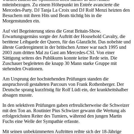
miteinbezogen. Zu einem Höhepunkt im Entrée avancierte die
Mercedes-Party. DJ Tanja La Croix und DJ Rolf Menzi heizten den
Besuchern mit ihren Hits und Beats tüchtig bis in die
Morgenstunden ein.
Auf viel Begeisterung stiess die Great Britain-Show.
Erwartungsgemäss sorgte der Auftritt der Household Cavalry, die
berittene Leibgarde der Queen, für das Glanzlicht. Das nobelste und
älteste Garderegiment in der britischen Armee war nach 1995 und
2003 zum dritten Mal zu Gast am Mercedes-CSI. Von einer
Sättigung seitens des Publikums konnte keine Rede sein. Die
Zuschauer begleiteten die knapp 30 Mann starke Gruppe mit
stehenden Ovationen.
Am Ursprung der hochstehenden Prüfungen standen die
anspruchsvoll gestalteten Parcours von Frank Rothenberger. Der
Deutsche sprang kurzfristig für Rolf Lüdi ein, der krankheitshalber
absagen musste.
In den selektiven Prüfungen gaben erfreulicherweise die Schweizer
mit den Ton an. Routinier Pius Schwizer gewann die Wertung als
erfolgreichsten Reiter des Turniers, während den jungen Martin
Fuchs eine Welle der Sympathie erfasste.
Mit seinen unbekümmerten Auftritten reihte sich der 18-Jährige