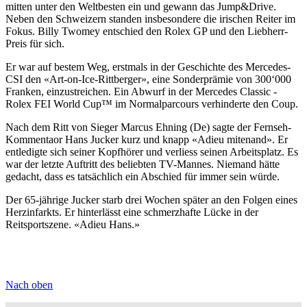
mitten unter den Weltbesten ein und gewann das Jump&Drive.
Neben den Schweizern standen insbesondere die irischen Reiter im
Fokus. Billy Twomey entschied den Rolex GP und den Liebherr-
Preis für sich.
Er war auf bestem Weg, erstmals in der Geschichte des Mercedes-
CSI den «Art-on-Ice-Rittberger», eine Sonderprämie von 300‘000
Franken, einzustreichen. Ein Abwurf in der Mercedes Classic -
Rolex FEI World Cup™ im Normalparcours verhinderte den Coup.
Nach dem Ritt von Sieger Marcus Ehning (De) sagte der Fernseh-
Kommentaor Hans Jucker kurz und knapp «Adieu mitenand». Er
entledigte sich seiner Kopfhörer und verliess seinen Arbeitsplatz. Es
war der letzte Auftritt des beliebten TV-Mannes. Niemand hätte
gedacht, dass es tatsächlich ein Abschied für immer sein würde.
Der 65-jährige Jucker starb drei Wochen später an den Folgen eines
Herzinfarkts. Er hinterlässt eine schmerzhafte Lücke in der
Reitsportszene. «Adieu Hans.»
Nach oben