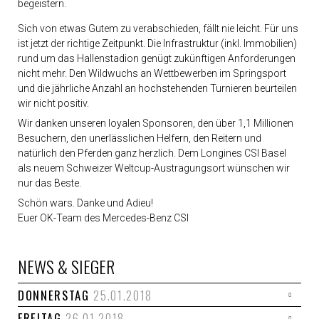
begeistern.
Sich von etwas Gutem zu verabschieden, fällt nie leicht. Für uns
ist jetzt der richtige Zeitpunkt. Die Infrastruktur (inkl.
Immobilien
)
rund um das Hallenstadion genügt zukünftigen Anforderungen
nicht mehr. Den Wildwuchs an Wettbewerben im Springsport
und die jährliche Anzahl an hochstehenden Turnieren beurteilen
wir nicht positiv.
Wir danken unseren loyalen Sponsoren, den über 1,1 Millionen
Besuchern, den unerlässlichen Helfern, den Reitern und
natürlich den Pferden ganz herzlich. Dem Longines CSI Basel
als neuem Schweizer Weltcup-Austragungsort wünschen wir
nur das Beste.
Schön wars. Danke und Adieu!
Euer OK-Team des Mercedes-Benz CSI
NEWS & SIEGER
DONNERSTAG
25.01.2018
FREITAG
26.01.2018