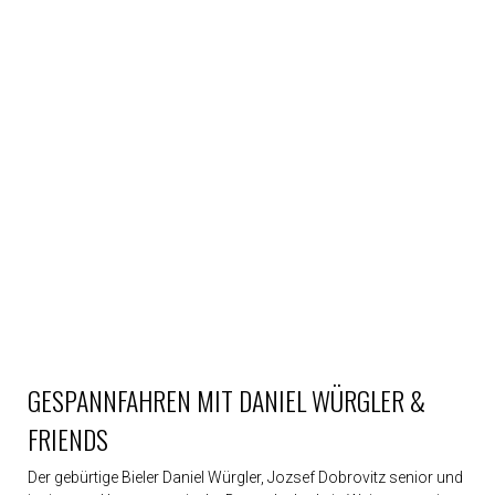
Paris
am
CSI
2014
Around
the
World
2013
Golden
Moments
2012
China
hautnah
2011
Royal
2010
Augenweide
2009
Weltcup
Premiere
2008
GESPANNFAHREN MIT DANIEL WÜRGLER &
Jubiläums-
CSI
FRIENDS
2007
Pferdezauber
2006
Der gebürtige Bieler Daniel Würgler, Jozsef Dobrovitz senior und
Pferdespiele