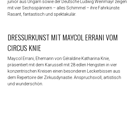
junior aus Ungarn sowie der Deutsche Ludwig Weinmayr zeigen
2004
mit vier Sechsspännern – alles Schimmel – ihre Fahrkünste.
Südafrika
Rasant, fantastisch und spektakulär.
feiert
2003
Very
British
DRESSURKUNST MIT MAYCOL ERRANI VOM
2002
Spuren
CIRCUS KNIE
der
Leidenschaft
2001
Maycol Errani, Ehemann von Géraldine Katharina Knie,
Alle
präsentiert mit dem Karussell mit 28 edlen Hengsten in vier
springen
zum
konzentrischen Kreisen einen besonderen Leckerbissen aus
CSI
dem Repertoire der Zirkusdynastie. Anspruchsvoll, artistisch
Zürich
und wunderschön.
2000
CSI
on
Ice
1999
Carneval
do
Rio
1998
Unser