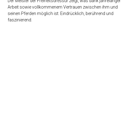
Der Meister der Freiheitsdressur zeigt, was dank jahrelanger
Arbeit sowie vollkommenem Vertrauen zwischen ihm und
Livestream
2018
seinen Pferden möglich ist. Eindrücklich, berührend und
Videos
faszinierend.
Galerie
Livestream
Archiv
2014
/
2015
Über
uns
Geschichte
2018
Adieu!
2017
Tierisch
gut
2016
Stars
in
der
Manege
2015