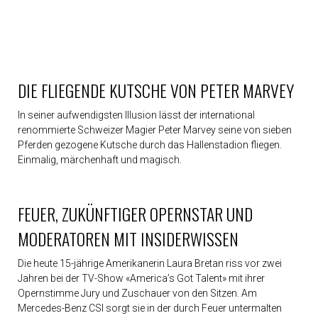
Der
grosse
Galopp
1989
Glanzlichter
1988
Nie
DIE FLIEGENDE KUTSCHE VON PETER MARVEY
galoppierte
Zürich
schöner
In seiner aufwendigsten Illusion lässt der international
renommierte Schweizer Magier Peter Marvey seine von sieben
Zahlen
&
Pferden gezogene Kutsche durch das Hallenstadion fliegen.
Fakten
Einmalig, märchenhaft und magisch.
Sponsoren
&
Partner
Team
FEUER, ZUKÜNFTIGER OPERNSTAR UND
MODERATOREN MIT INSIDERWISSEN
Die heute 15-jährige Amerikanerin Laura Bretan riss vor zwei
Jahren bei der TV-Show «America’s Got Talent» mit ihrer
Opernstimme Jury und Zuschauer von den Sitzen. Am
Mercedes-Benz CSI sorgt sie in der durch Feuer untermalten