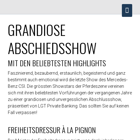
Navigation
Home
überspringen
Angebot
/
GRANDIOSE
Tickets
Tickets
Hospitality
ABSCHIEDSSHOW
Expo
Location
Programm
MIT DEN BELIEBTESTEN HIGHLIGHTS
Programmübersicht
Show
Faszinierend, bezaubernd, erstaunlich, begeisternd und ganz
Tickets
bestimmt auch emotional wird die letzte Show des Mercedes-
Reiter
Benz CSI. Die grössten Showstars der Pferdeszene vereinen
Resultate
sich mit ihren beliebtesten Vorführungen der vergangenen Jahre
Resultate
zu einer grandiosen und unvergesslichen Abschlussshow,
2008
präsentiert von LGT Private Banking. Das sollten Sie auf keinen
-
Fall verpassen!
2018
Sieger
seit
FREIHEITSDRESSUR À LA PIGNON
1988
Mediathek